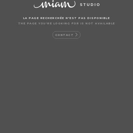
STUDIO
LA PAGE RECHERCHÉE N'EST PAS DISPONIBLE
THE PAGE YOU'RE LOOKING FOR IS NOT AVAILABLE
CONTACT